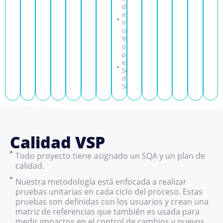
de tu
información.
Integración
con Data
Ware House
o tu sistema
para la
explotación.
Servicios
de Data
Scientist.
Calidad VSP
Todo proyecto tiene asignado un SQA y un plan de
calidad.
Nuestra metodología está enfocada a realizar
pruebas unitarias en cada ciclo del proceso. Estas
pruebas son definidas con los usuarios y crean una
matriz de referencias que también es usada para
medir impactos en el control de cambios y nuevos