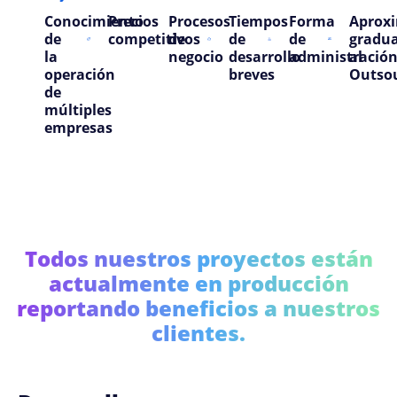
Conocimiento
Precios
Procesos
Tiempos
Forma
Aprox
de
competitivos
de
de
de
gradua
la
negocio
desarrollo
administració
al
operación
breves
Outso
de
múltiples
empresas
Todos nuestros proyectos están
actualmente en producción
reportando beneficios a nuestros
clientes.